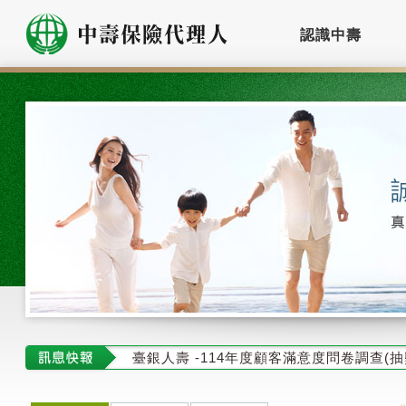
認識中壽
金永旺
臺銀人壽於113.07.15 推出新商品
臺銀人壽 捐贈書櫃 陪同孩子共築閱讀的力
https://www.twfhclife.com.tw/
臺銀人壽 -114年度顧客滿意度問卷調查(抽獎活動)
%E9%99%AA%E5%90%8C%E5%AD%A9%
臺銀人壽 自114年9月23日起開始銷售
%E9%99%AA%E5%90%8C%E5%AD%A