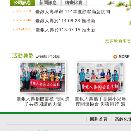
臺銀人壽 攜手喜
公司訊息
新聞訊息
繪畫比賽
臺銀人壽 自114年3月31日起開始銷售「
2025-11-19
臺銀人壽舉辦 114年度顧客滿意度問
臺銀人壽 自114年3月31日起開始銷售「
2025-11-06
臺銀人壽於114.09.23 推出新
金永旺
臺銀人壽於113.07.15 推出新商品
2024-07-23
臺銀人壽於113.07.15 推出新
臺銀人壽 捐贈書櫃 陪同孩子共築閱讀的力
https://www.twfhclife.com.tw/
......更多最新消
%E9%99%AA%E5%90%8C%E5%AD%A9%
%E9%99%AA%E5%90%8C%E5%AD%A
人壽金福氣小
臺銀人壽安心傳家
臺銀人壽新傷害死
臺銀人壽
壽險(109)
利率變動型終身壽
亡及失能給付附約
美元利率
險(定期給附型)
(110)
身壽險(
型
臺銀人壽捐贈書櫃 陪同孩
臺銀人壽攜手喜樂小兒麻
子共築閱讀的力量
痺關懷協會 與礙同行 溫
暖傳愛
｜
回到首頁
｜
高齡化