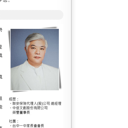
勢
）
是
成
成
組
能